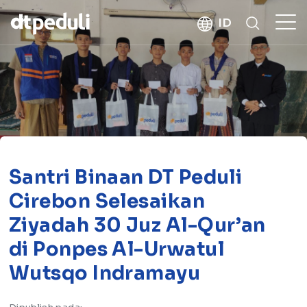
kebaikan
ID
CARI
Santri Binaan DT Peduli
Cirebon Selesaikan
Ziyadah 30 Juz Al-Qur’an
di Ponpes Al-Urwatul
Wutsqo Indramayu