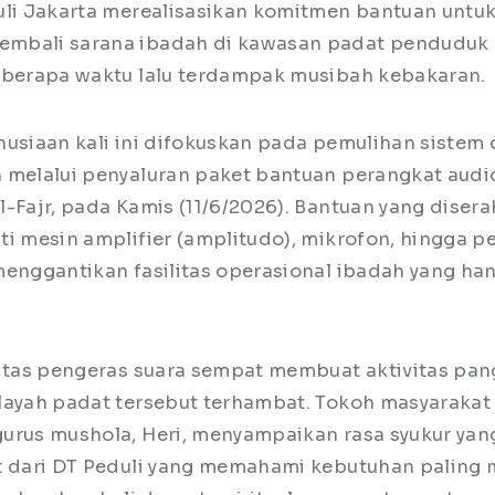
uli Jakarta merealisasikan komitmen bantuan untu
mbali sarana ibadah di kawasan padat penduduk
eberapa waktu lalu terdampak musibah kebakaran.
nusiaan kali ini difokuskan pada pemulihan siste
 melalui penyaluran paket bantuan perangkat audi
l-Fajr, pada Kamis (11/6/2026). Bantuan yang diser
ti mesin amplifier (amplitudo), mikrofon, hingga p
menggantikan fasilitas operasional ibadah yang ha
litas pengeras suara sempat membuat aktivitas pan
layah padat tersebut terhambat. Tokoh masyarakat 
urus mushola, Heri, menyampaikan rasa syukur ya
t dari DT Peduli yang memahami kebutuhan paling