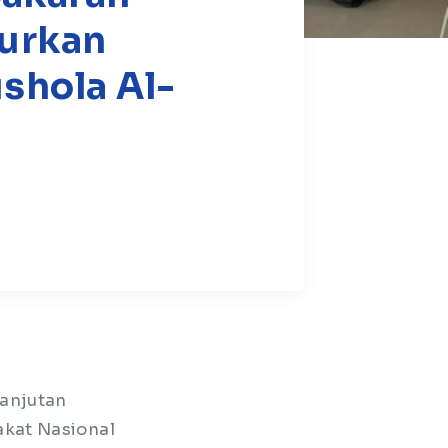
lurkan
shola Al-
lanjutan
akat Nasional