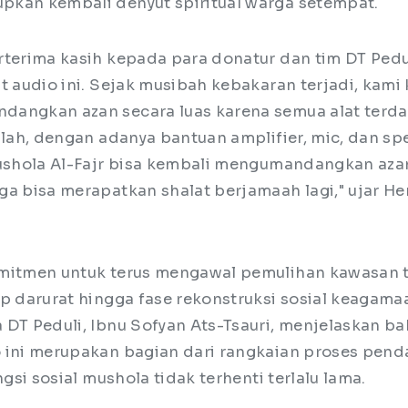
kan kembali denyut spiritual warga setempat.
rterima kasih kepada para donatur dan tim DT Pedu
t audio ini. Sejak musibah kebakaran terjadi, kami 
angkan azan secara luas karena semua alat terda
illah, dengan adanya bantuan amplifier, mic, dan s
Mushola Al-Fajr bisa kembali mengumandangkan az
ga bisa merapatkan shalat berjamaah lagi," ujar He
omitmen untuk terus mengawal pemulihan kawasan
ap darurat hingga fase rekonstruksi sosial keagama
 DT Peduli, Ibnu Sofyan Ats-Tsauri, menjelaskan b
 ini merupakan bagian dari rangkaian proses pen
ngsi sosial mushola tidak terhenti terlalu lama.