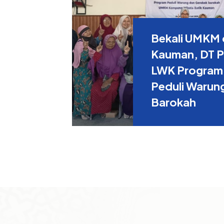
Bekali UMKM 
Kauman, DT Pe
LWK Program
Peduli Warun
Barokah