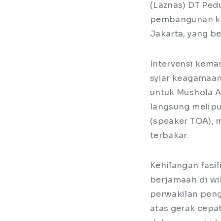
(Laznas) DT Ped
pembangunan ke
Jakarta, yang b
Intervensi kema
syiar keagamaan
untuk Mushola A
langsung melipu
(speaker TOA), 
terbakar.
Kehilangan fasi
berjamaah di wi
perwakilan peng
atas gerak cepa