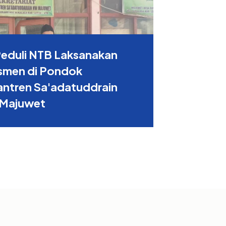
Peduli NTB Laksanakan
smen di Pondok
antren Sa'adatuddrain
Majuwet