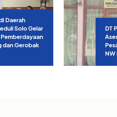
di Daerah
duli Solo Gelar
DT 
 Pemberdayaan
Ase
g dan Gerobak
Pes
NW 