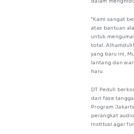
dalam menghidup
"Kami sangat be
atas bantuan ala
untuk mengumand
total. Alhamdul
yang baru ini, 
lantang dan war
haru.
DT Peduli berk
dari fase tangg
Program Jakarta
perangkat audio
institusi agar fu