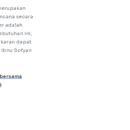
 merupakan
ncana secara
er adalah
ebutuhan ini,
akaran dapat
g Ibnu Sofyan
 bersama
i