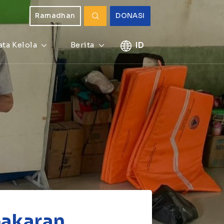
Ramadhan
DONASI
ata Kelola
Berita
ID
bakaran