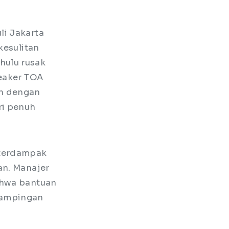
li Jakarta
kesulitan
hulu rusak
peaker TOA
an dengan
ri penuh
 terdampak
an. Manajer
ahwa bantuan
dampingan