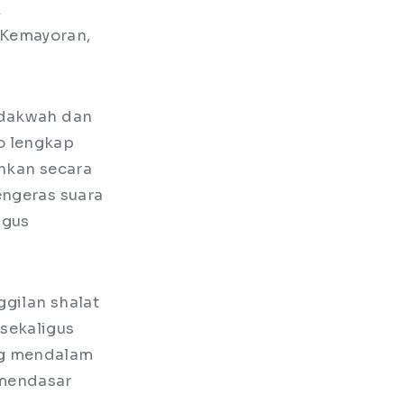
k
 Kemayoran,
m dakwah dan
o lengkap
ahkan secara
engeras suara
ngus
ggilan shalat
sekaligus
ng mendalam
 mendasar