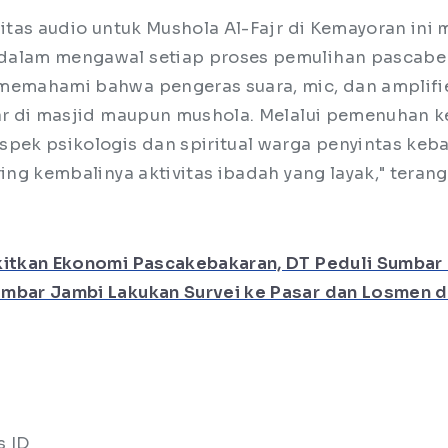
litas audio untuk Mushola Al-Fajr di Kemayoran ini
dalam mengawal setiap proses pemulihan pascabe
memahami bahwa pengeras suara, mic, dan amplifi
iar di masjid maupun mushola. Melalui pemenuhan k
spek psikologis dan spiritual warga penyintas keb
ring kembalinya aktivitas ibadah yang layak," teran
itkan Ekonomi Pascakebakaran, DT Peduli Sumbar
mbar Jambi Lakukan Survei ke Pasar dan Losmen d
s ID