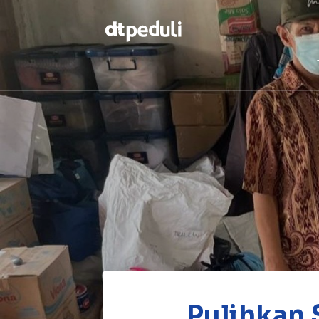
Temukan
berbagai
kebaikan
CARI
Pulihkan 