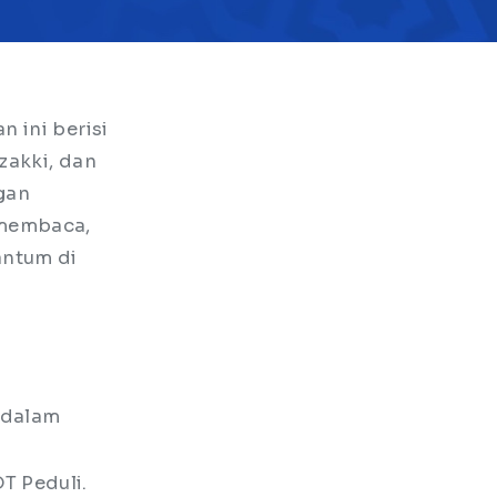
 ini berisi
zakki, dan
gan
 membaca,
antum di
 dalam
T Peduli.