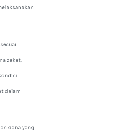
 melaksanakan
 sesuai
na zakat,
kondisi
at dalam
aan dana yang