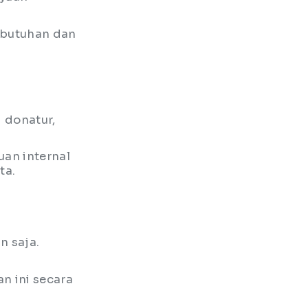
ebutuhan dan
 donatur,
uan internal
ta.
n saja.
n ini secara