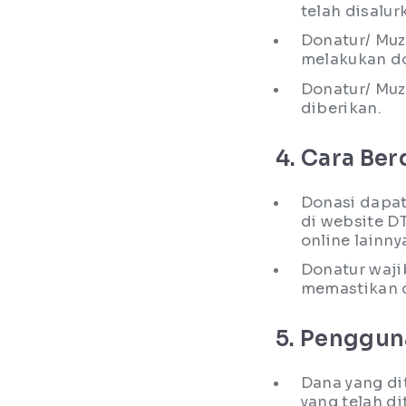
telah disalur
Donatur/ Muz
melakukan do
Donatur/ Muz
diberikan.
4. Cara Ber
Donasi dapat
di website DT
online lainny
Donatur waji
memastikan d
5. Penggun
Dana yang di
yang telah d