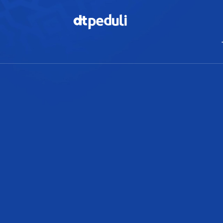
Temukan
berbagai
kebaikan
CARI