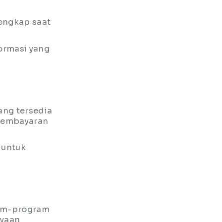
engkap saat
ormasi yang
ang tersedia
 pembayaran
 untuk
ram-program
ayaan