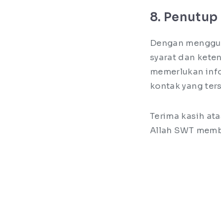
8. Penutup
Dengan menggun
syarat dan kete
memerlukan infor
kontak yang ters
Terima kasih at
Allah SWT memb