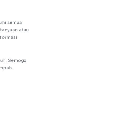
uhi semua
rtanyaan atau
nformasi
duli. Semoga
impah.