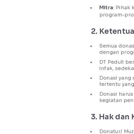
Mitra
: Pihak
program-pro
2. Ketent
Semua donasi
dengan progr
DT Peduli be
infak, sedeka
Donasi yang 
tertentu yang
Donasi harus
kegiatan pen
3. Hak dan
Donatur/ Mu