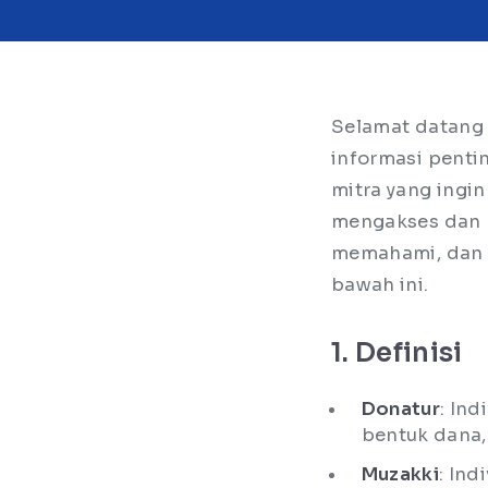
Selamat datang 
informasi penti
mitra yang ingi
mengakses dan 
memahami, dan m
bawah ini.
1. Definisi
Donatur
: In
bentuk dana,
Muzakki
: Ind