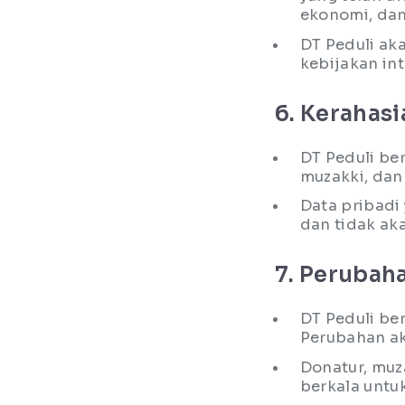
ekonomi, dan
DT Peduli ak
kebijakan int
6. Kerahasi
DT Peduli be
muzakki, dan 
Data pribadi
dan tidak aka
7. Perubah
DT Peduli be
Perubahan ak
Donatur, muz
berkala untu