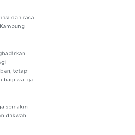
iasi dan rasa
t Kampung
ghadirkan
agi
ban, tetapi
h bagi warga
gga semakin
dan dakwah