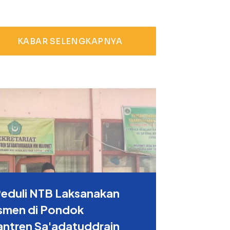
KABAR SELENGKAPNYA
Peduli NTB Laksanakan
smen di Pondok
antren Sa'adatuddrain