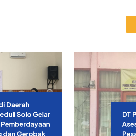
di Daerah
duli Solo Gelar
DT 
 Pemberdayaan
Ase
g dan Gerobak
Pes