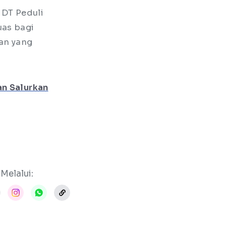
 DT Peduli
uas bagi
an yang
n Salurkan
Melalui: