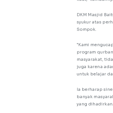
DKM Masjid Bait
syukur atas per
Sompok.
"Kami mengucapk
program qurban 
masyarakat, tid
juga karena ada
untuk belajar d
Ia berharap sine
banyak masyarak
yang dihadirkan