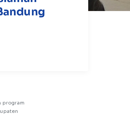
 Bandung
n program
bupaten