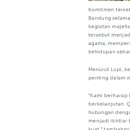
Komitmen terseb
Bandung selama 
kegiatan majelis
tersebut menja
agama, mempere
kehidupan sehar
Menurut Lupi, k
penting dalam m
"Kami berharap 
berkelanjutan. 
hubungan dengan
menjadi ikhtiar
kuat," tambahny