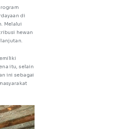
program
dayaan di
 Melalui
tribusi hewan
lanjutan.
miliki
a itu, selain
n ini sebagai
masyarakat