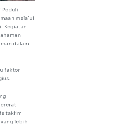
 Peduli
amaan melalui
i. Kegiatan
emahaman
aman dalam
u faktor
gius.
ang
ererat
s taklim
 yang lebih