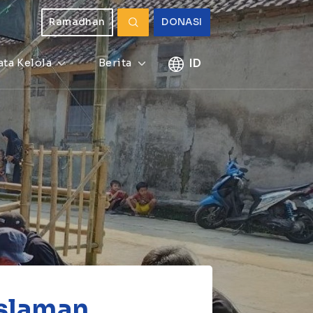
Ramadhan
DONASI
ata Kelola
Berita
ID
islaman