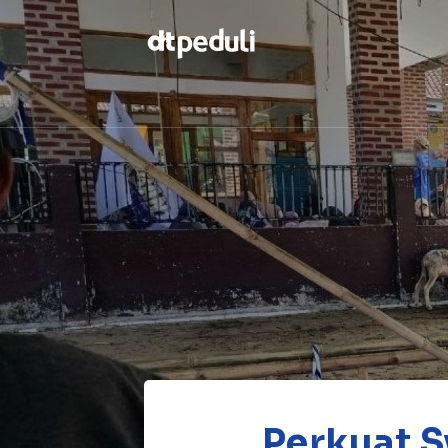
Temukan
berbagai
kebaikan
CARI
Perkuat S