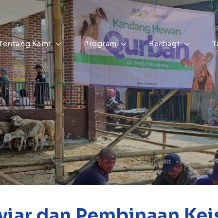
Tentang Kami
Program
Berbagi
T
yiar dan Pembinaan Ke