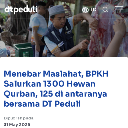
kebaikan
ID
CARI
Menebar Maslahat, BPKH
Salurkan 1300 Hewan
Qurban, 125 di antaranya
bersama DT Peduli
Dipublish pada:
31 May 2026