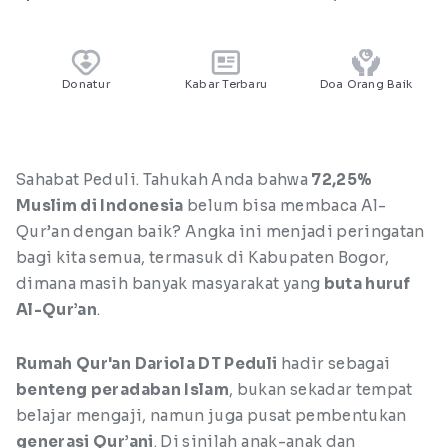
Donatur
Kabar Terbaru
Doa Orang Baik
Sahabat Peduli. Tahukah Anda bahwa
72,25%
Muslim di Indonesia
belum bisa membaca Al-
Qur’an dengan baik? Angka ini menjadi peringatan
bagi kita semua, termasuk di Kabupaten Bogor,
dimana masih banyak masyarakat yang
buta huruf
Al-Qur’an
.
Rumah Qur'an Dariola DT Peduli
hadir sebagai
benteng peradaban Islam
, bukan sekadar tempat
belajar mengaji, namun juga pusat pembentukan
generasi Qur’ani
. Di sinilah anak-anak dan