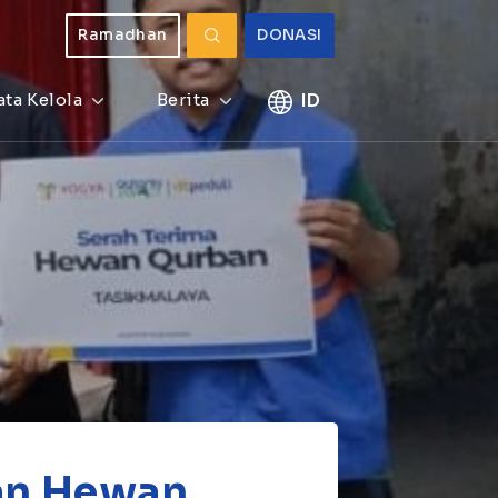
Ramadhan
DONASI
ata Kelola
Berita
ID
kan Hewan