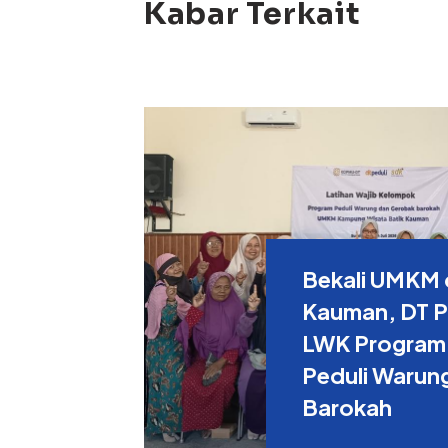
Kabar Terkait
Bekali UMKM 
Kauman, DT Pe
LWK Program
Peduli Warun
Barokah