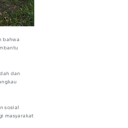
an bahwa
embantu
udah dan
jangkau
n sosial
gi masyarakat