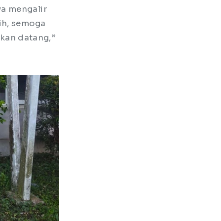
ya mengalir
sih, semoga
akan datang,”