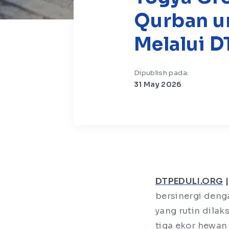
Qurban u
Melalui D
Dipublish pada:
31 May 2026
DTPEDULI.ORG
|
bersinergi den
yang rutin dila
tiga ekor hewan