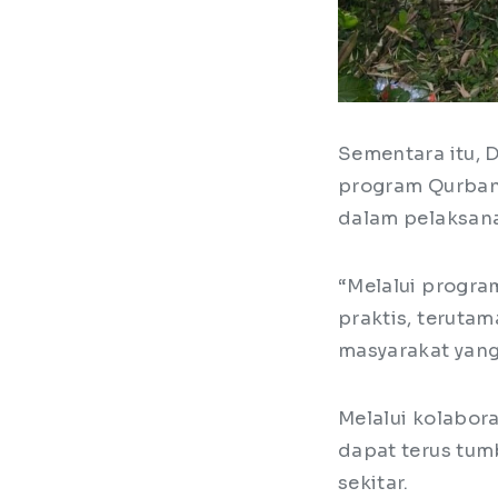
Sementara itu, 
program Qurban
dalam pelaksana
“Melalui progra
praktis, teruta
masyarakat yan
Melalui kolabor
dapat terus tum
sekitar.