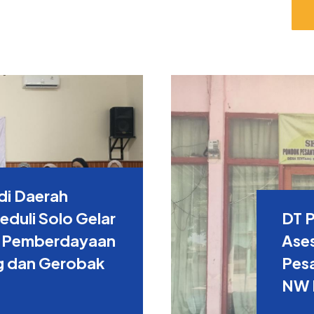
di Daerah
duli Solo Gelar
DT 
 Pemberdayaan
Ase
g dan Gerobak
Pes
NW 