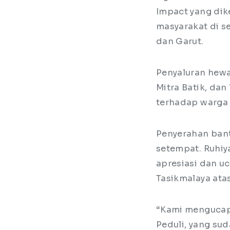
Impact yang dik
masyarakat di s
dan Garut.
Penyaluran hewa
Mitra Batik, da
terhadap warga r
Penyerahan bant
setempat. Ruhiy
apresiasi dan u
Tasikmalaya ata
“Kami mengucap
Peduli, yang s