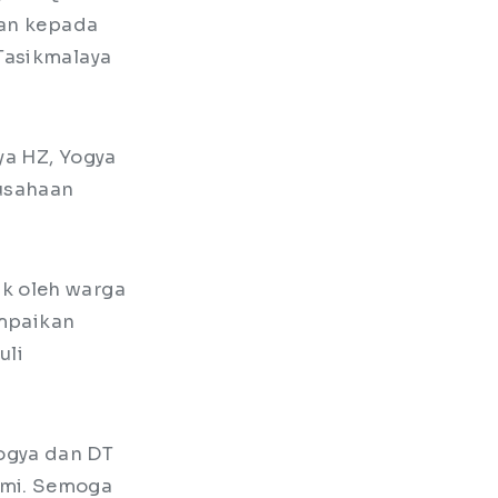
kan kepada
Tasikmalaya
ya HZ, Yogya
rusahaan
k oleh warga
ampaikan
uli
ogya dan DT
ami. Semoga