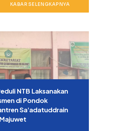
KABAR SELENGKAPNYA
Peduli NTB Laksanakan
smen di Pondok
antren Sa'adatuddrain
Majuwet