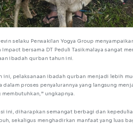
Devin selaku Perwakilan Yogya Group menyampaik
 Impact bersama DT Peduli Tasikmalaya sangat m
an ibadah qurban tahun ini.
m ini, pelaksanaan ibadah qurban menjadi lebih m
ma dalam proses penyalurannya yang langsung men
g membutuhkan,” ungkapnya.
asi ini, diharapkan semangat berbagi dan kepedulia
buh, sekaligus menghadirkan manfaat yang luas ba