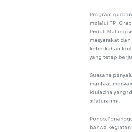
Program qurban 
melalui TPI Gra
Peduli Malang s
masyarakat dan l
keberkahan Idul
yang tetap berj
Suasana penyalu
manfaat menyam
Iduladha yang i
silaturahmi.
Ponco,Penanggu
bahwa kegiatan 