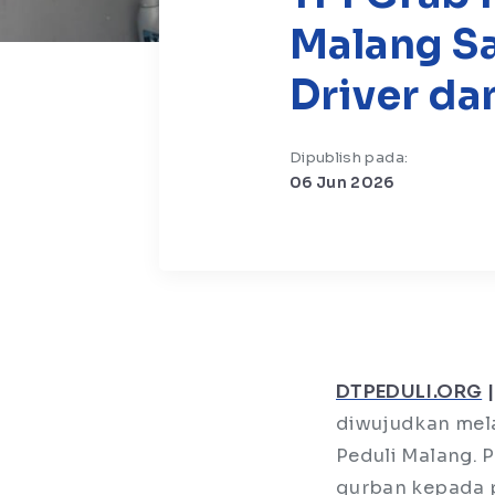
Malang S
Driver da
Dipublish pada:
06 Jun 2026
DTPEDULI.ORG
|
diwujudkan mela
Peduli Malang. 
qurban kepada 