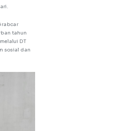
ari.
 Grabcar
rban tahun
melalui DT
m sosial dan