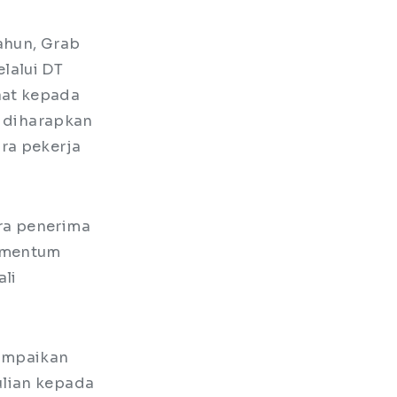
ahun, Grab
lalui DT
aat kepada
, diharapkan
ara pekerja
ra penerima
momentum
li
ampaikan
ulian kepada