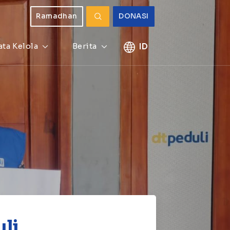
Ramadhan
DONASI
ata Kelola
Berita
ID
li