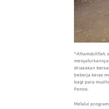
“
Alhamdulillah
,
menyalurkannya 
dirasakan bersa
bekerja keras 
bagi para mudho
Ponco.
Melalui program