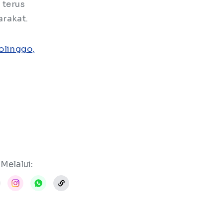
 terus
rakat.
olinggo,
Melalui: