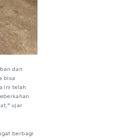
rban dan
a bisa
 ini telah
keberkahan
t,” ujar
ngat berbagi