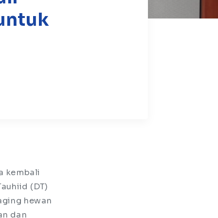
untuk
a kembali
auhiid (DT)
daging hewan
an dan