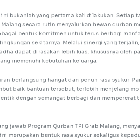
ini bukanlah yang pertama kali dilakukan. Setiap t
b Malang secara rutin menyalurkan hewan qurban me
ebagai bentuk komitmen untuk terus berbagi manf
ingkungan sekitarnya. Melalui sinergi yang terjalin
adha dapat dirasakan lebih luas, khususnya oleh p
uang memenuhi kebutuhan keluarga.
ran berlangsung hangat dan penuh rasa syukur. Pa
but baik bantuan tersebut, terlebih menjelang 
dentik dengan semangat berbagi dan mempererat ta
ng jawab Program Qurban TPI Grab Malang, meny
ini merupakan bentuk rasa syukur sekaligus keped