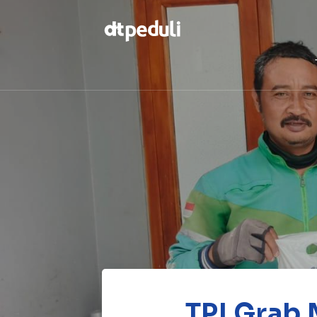
Temukan
berbagai
kebaikan
CARI
TPI Grab 