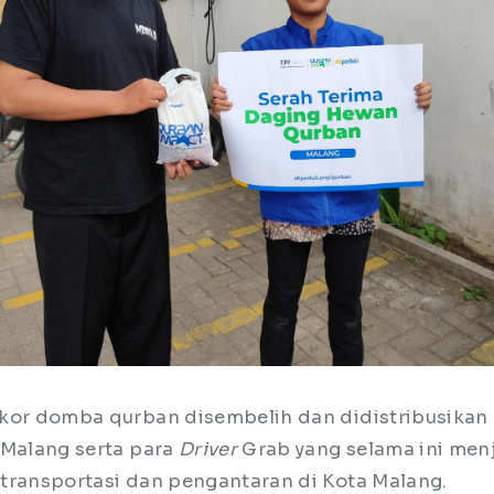
kor domba qurban disembelih dan didistribusikan
 Malang serta para
Driver
Grab yang selama ini men
transportasi dan pengantaran di Kota Malang.