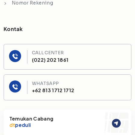
Nomor Rekening
Kontak
CALL CENTER
(022) 202 1861
WHATSAPP
+62 813 1712 1712
Temukan Cabang
dt
peduli