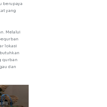
au berupaya
at yang
n. Melalui
pequrban
r lokasi
mbutuhkan
g qurban
ggau dan