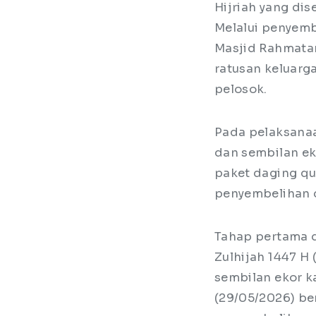
Hijriah yang dis
Melalui penyemb
Masjid Rahmatan
ratusan keluarg
pelosok.
Pada pelaksanaa
dan sembilan ek
paket daging q
penyembelihan 
Tahap pertama d
Zulhijah 1447 H
sembilan ekor k
(29/05/2026) ber