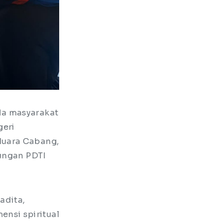
da masyarakat
geri
Muara Cabang,
kungan PDTI
adita,
nsi spiritual