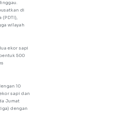
linggau.
pusatkan di
 (PDTI),
ga wilayah
ua ekor sapi
 bentuk 500
es
dengan 10
ekor sapi dan
ada Jumat
tiga) dengan