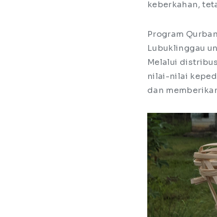
keberkahan, tet
Program Qurban 
Lubuklinggau un
Melalui distribu
nilai-nilai kep
dan memberikan