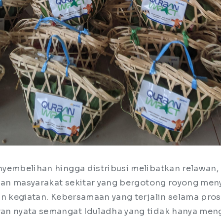
yembelihan hingga distribusi melibatkan relawan, 
 dan masyarakat sekitar yang bergotong royong me
an kegiatan. Kebersamaan yang terjalin selama pros
an nyata semangat Iduladha yang tidak hanya men