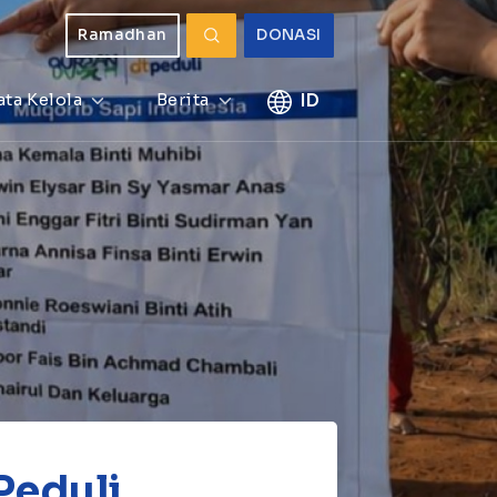
Ramadhan
DONASI
ata Kelola
Berita
ID
Peduli