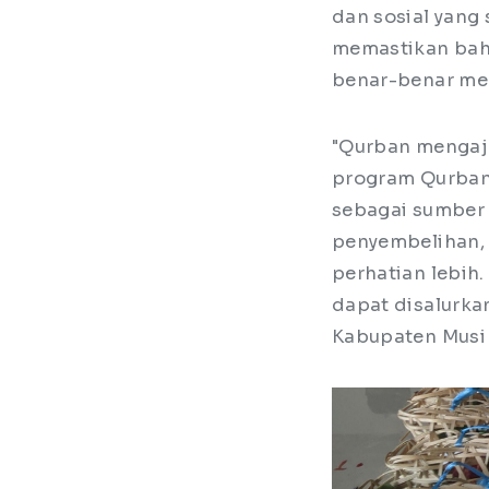
dan sosial yang 
memastikan bah
benar-benar m
"Qurban mengaja
program Qurban
sebagai sumber 
penyembelihan,
perhatian lebih.
dapat disalurka
Kabupaten Musi 