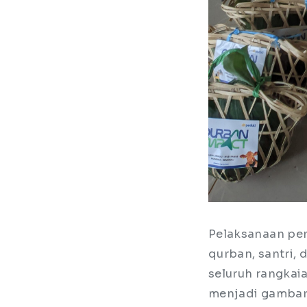
Pelaksanaan pen
qurban, santri,
seluruh rangkai
menjadi gambar