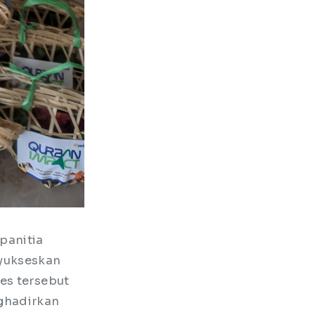
panitia
nyukseskan
es tersebut
ghadirkan