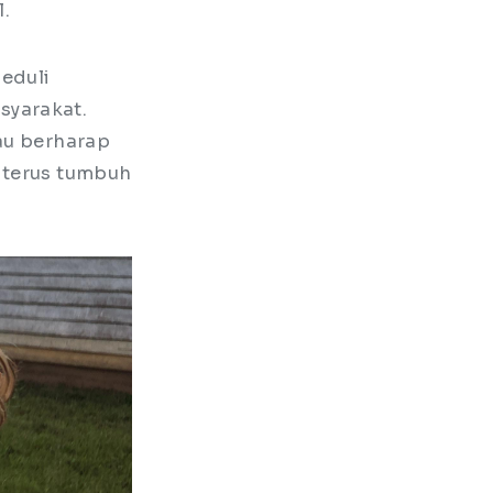
l.
eduli
syarakat.
gau berharap
t terus tumbuh