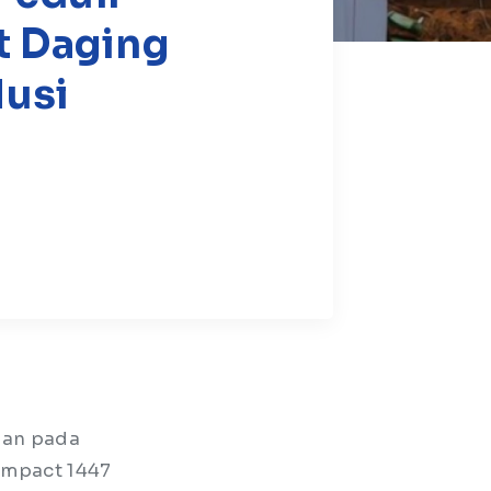
t Daging
Musi
ian pada
Impact 1447