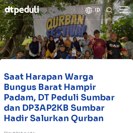
kebaikan
ID
CARI
Saat Harapan Warga
Bungus Barat Hampir
Padam, DT Peduli Sumbar
dan DP3AP2KB Sumbar
Hadir Salurkan Qurban