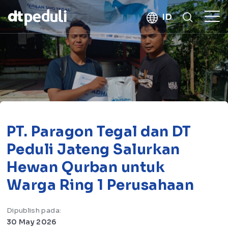
kebaikan
ID
CARI
PT. Paragon Tegal dan DT
Peduli Jateng Salurkan
Hewan Qurban untuk
Warga Ring 1 Perusahaan
Dipublish pada:
30 May 2026