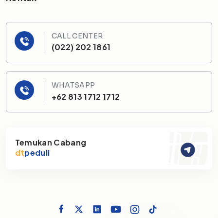
CALL CENTER
(022) 202 1861
WHATSAPP
+62 813 1712 1712
Temukan Cabang
dt
peduli