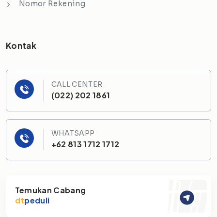
Nomor Rekening
Kontak
CALL CENTER
(022) 202 1861
WHATSAPP
+62 813 1712 1712
Temukan Cabang
dt
peduli