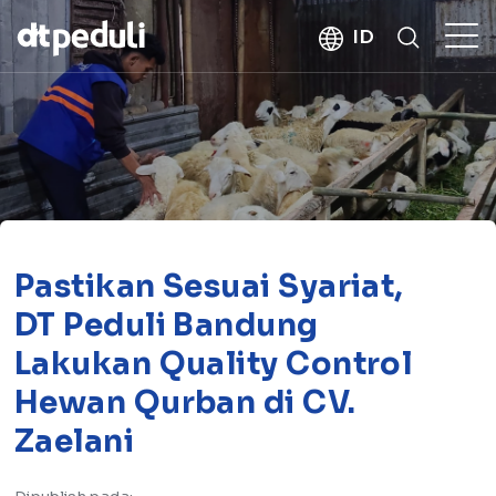
kebaikan
ID
CARI
Pastikan Sesuai Syariat,
DT Peduli Bandung
Lakukan Quality Control
Hewan Qurban di CV.
Zaelani