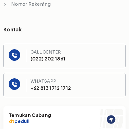
Nomor Rekening
Kontak
CALL CENTER
(022) 202 1861
WHATSAPP
+62 813 1712 1712
Temukan Cabang
dt
peduli