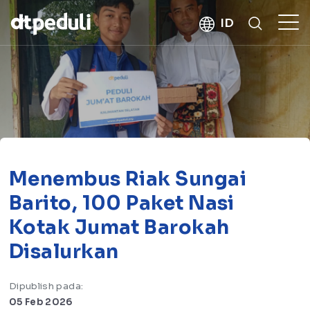
kebaikan
ID
CARI
Menembus Riak Sungai
Barito, 100 Paket Nasi
Kotak Jumat Barokah
Disalurkan
Dipublish pada:
05 Feb 2026