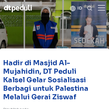
kebaikan
ID
CARI
Hadir di Masjid Al-
Mujahidin, DT Peduli
Kalsel Gelar Sosialisasi
Berbagi untuk Palestina
Melalui Gerai Ziswaf