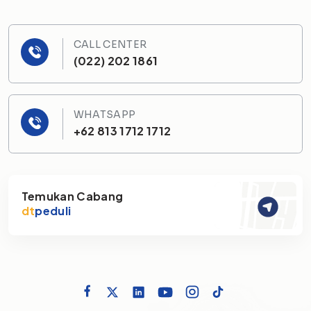
CALL CENTER
(022) 202 1861
WHATSAPP
+62 813 1712 1712
Temukan Cabang
dt
peduli