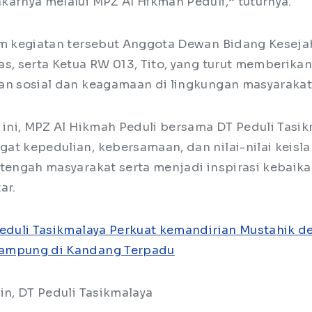
kafnya melalui MPZ Al Hikmah Peduli,” tuturnya.
am kegiatan tersebut Anggota Dewan Bidang Keseja
as, serta Ketua RW 013, Tito, yang turut memberik
an sosial dan keagamaan di lingkungan masyarakat
n ini, MPZ Al Hikmah Peduli bersama DT Peduli Tasi
at kepedulian, kebersamaan, dan nilai-nilai keis
 tengah masyarakat serta menjadi inspirasi kebaika
ar.
eduli Tasikmalaya Perkuat kemandirian Mustahik 
ampung di Kandang Terpadu
in, DT Peduli Tasikmalaya