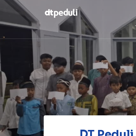
Temukan
berbagai
kebaikan
CARI
DT Peduli