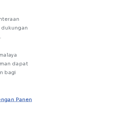
hteraan
an dukungan
.
kmalaya
laman dapat
n bagi
dengan Panen