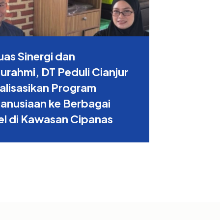
uas Sinergi dan
turahmi, DT Peduli Cianjur
alisasikan Program
anusiaan ke Berbagai
l di Kawasan Cipanas