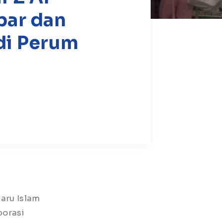
bar dan
di Perum
aru Islam
borasi