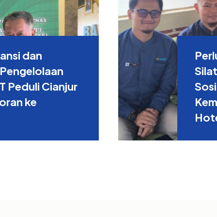
ansi dan
Perl
 Pengelolaan
Sila
 Peduli Cianjur
Sosi
oran ke
Kem
Hote