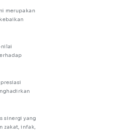
ini merupakan
 kebaikan
nilai
terhadap
presiasi
enghadirkan
 sinergi yang
zakat, infak,