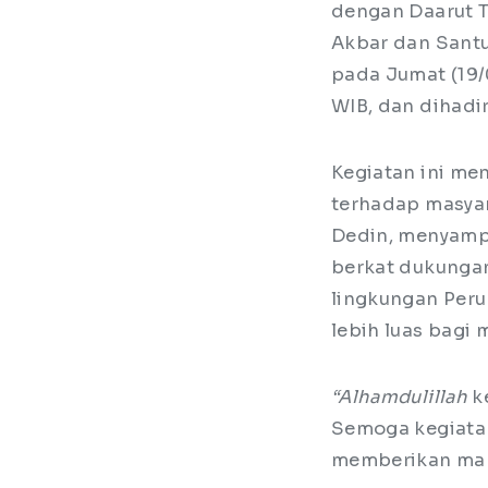
dengan Daarut T
Akbar dan Santu
pada Jumat (19/
WIB, dan dihadir
Kegiatan ini me
terhadap masyar
Dedin, menyampa
berkat dukungan
lingkungan Per
lebih luas bagi 
“Alhamdulillah
ke
Semoga kegiatan
memberikan manf