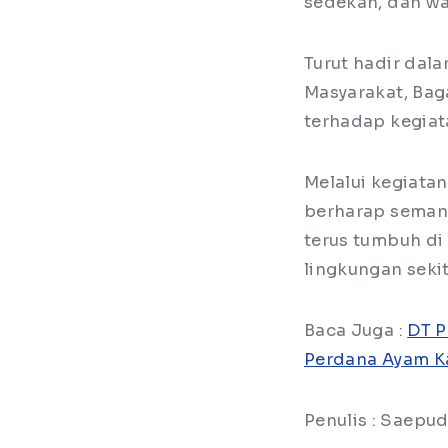
sedekah, dan wa
Turut hadir dal
Masyarakat, Bag
terhadap kegiat
Melalui kegiata
berharap semang
terus tumbuh di
lingkungan sekit
Baca Juga :
DT P
Perdana Ayam K
Penulis : Saepud