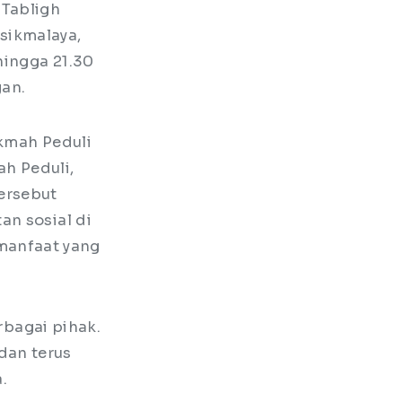
 Tabligh
sikmalaya,
hingga 21.30
gan.
ikmah Peduli
h Peduli,
ersebut
an sosial di
manfaat yang
rbagai pihak.
dan terus
.