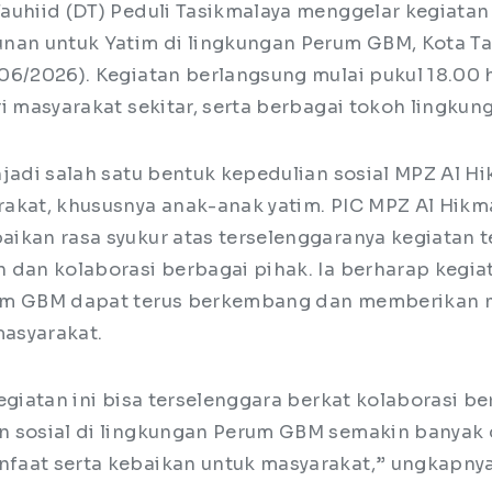
auhiid (DT) Peduli Tasikmalaya menggelar kegiatan
nan untuk Yatim di lingkungan Perum GBM, Kota Ta
06/2026). Kegiatan berlangsung mulai pukul 18.00 
i masyarakat sekitar, serta berbagai tokoh lingkun
njadi salah satu bentuk kepedulian sosial MPZ Al H
akat, khususnya anak-anak yatim. PIC MPZ Al Hikma
ikan rasa syukur atas terselenggaranya kegiatan t
 dan kolaborasi berbagai pihak. Ia berharap kegiat
um GBM dapat terus berkembang dan memberikan 
masyarakat.
giatan ini bisa terselenggara berkat kolaborasi be
 sosial di lingkungan Perum GBM semakin banyak 
aat serta kebaikan untuk masyarakat,” ungkapnya