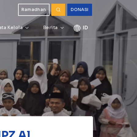
Ramadhan
DONASI
ata Kelola
Berita
ID
PZ Al