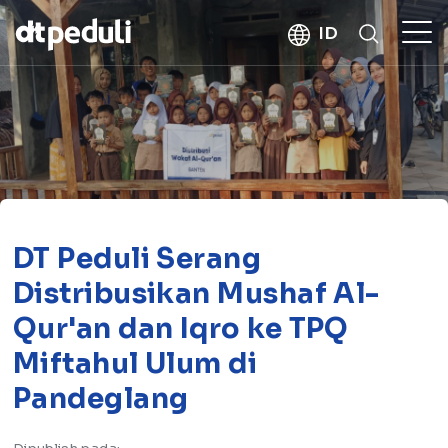
kebaikan
ID
CARI
DT Peduli Serang
Distribusikan Mushaf Al-
Qur'an dan Iqro ke TPQ
Miftahul Ulum di
Pandeglang