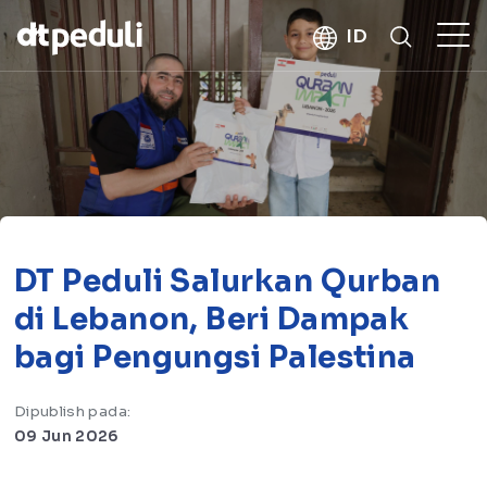
kebaikan
ID
CARI
DT Peduli Salurkan Qurban
di Lebanon, Beri Dampak
bagi Pengungsi Palestina
Dipublish pada:
09 Jun 2026