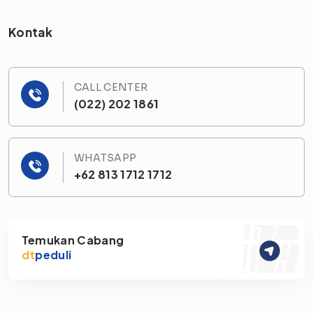
Kontak
CALL CENTER
(022) 202 1861
WHATSAPP
+62 813 1712 1712
Temukan Cabang
dt
peduli