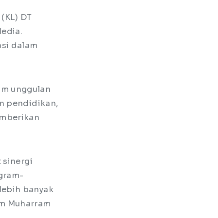
 (KL) DT
Media.
asi dalam
am unggulan
an pendidikan,
emberikan
 sinergi
ogram-
lebih banyak
am Muharram