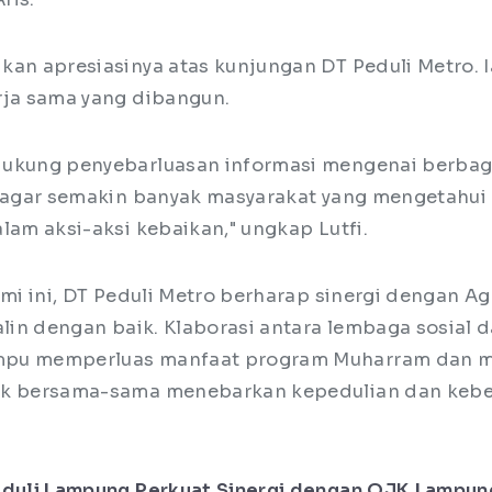
kan apresiasinya atas kunjungan DT Peduli Metro.
rja sama yang dibangun.
dukung penyebarluasan informasi mengenai berbag
i agar semakin banyak masyarakat yang mengetahui 
lam aksi-aksi kebaikan," ungkap Lutfi.
hmi ini, DT Peduli Metro berharap sinergi dengan A
alin dengan baik. Klaborasi antara lembaga sosial 
pu memperluas manfaat program Muharram dan m
uk bersama-sama menebarkan kepedulian dan keb
duli Lampung Perkuat Sinergi dengan OJK Lampun