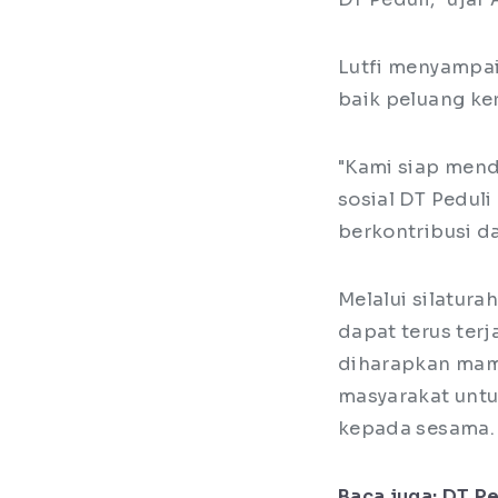
Lutfi menyampai
baik peluang ke
"Kami siap men
sosial DT Pedul
berkontribusi da
Melalui silatura
dapat terus terj
diharapkan mam
masyarakat unt
kepada sesama.
Baca juga:
DT Pe