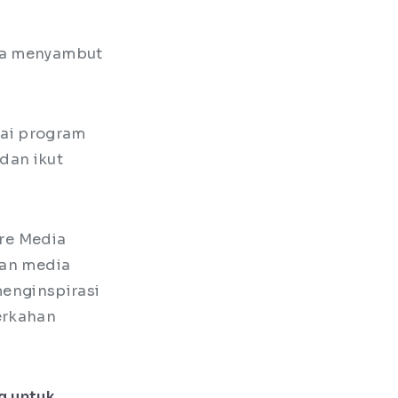
 Ia menyambut
ai program
dan ikut
gre Media
dan media
enginspirasi
erkahan
g untuk