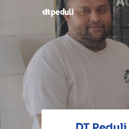
Temukan
berbagai
kebaikan
CARI
DT Peduli