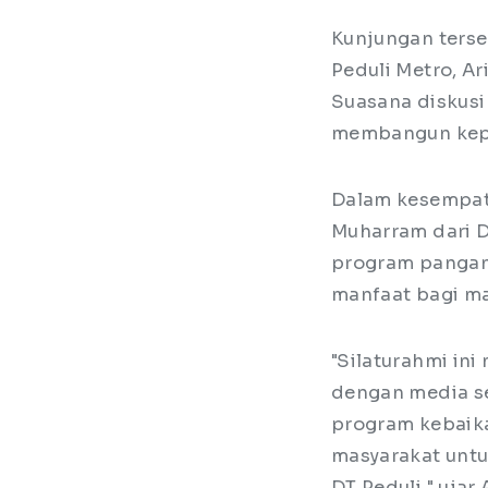
Kunjungan terse
Peduli Metro, Ar
Suasana diskusi
membangun keped
Dalam kesempat
Muharram dari D
program pangan,
manfaat bagi m
"Silaturahmi ini
dengan media se
program kebaika
masyarakat untu
DT Peduli," ujar 