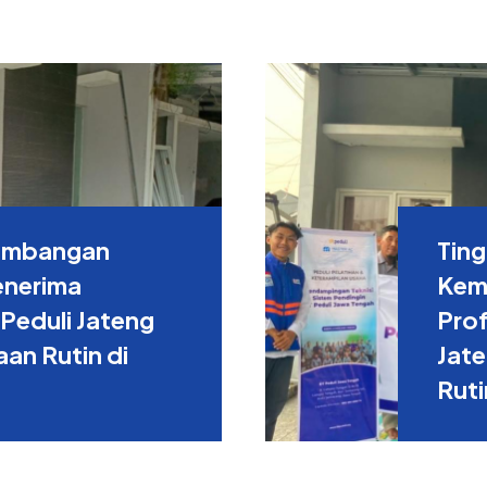
embangan
Tin
enerima
Kem
Peduli Jateng
Prof
an Rutin di
Jat
Ruti