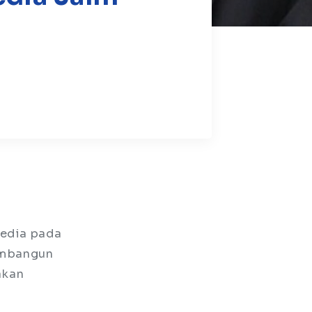
Media pada
embangun
akan