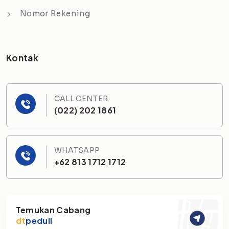
Nomor Rekening
Kontak
CALL CENTER
(022) 202 1861
WHATSAPP
+62 813 1712 1712
Temukan Cabang
dt
peduli