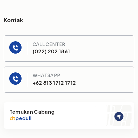
Kontak
CALL CENTER
(022) 202 1861
WHATSAPP
+62 813 1712 1712
Temukan Cabang
dt
peduli