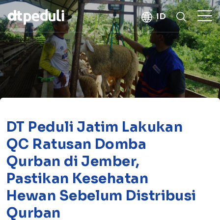
kebaikan
ID
CARI
DT Peduli Jatim Lakukan
QC Ratusan Domba
Qurban di Jember,
Pastikan Kesehatan
Hewan Sebelum Distribusi
Qurban