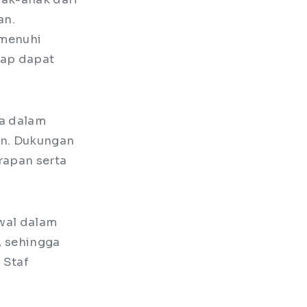
an.
emenuhi
tap dapat
ya dalam
an. Dukungan
rapan serta
wal dalam
, sehingga
 Staf