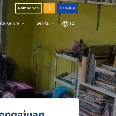
Ramadhan
DONASI
ata Kelola
Berita
ID
Pengajuan