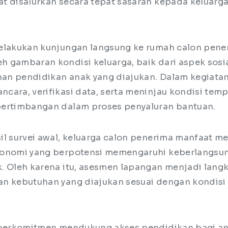
t disalurkan secara tepat sasaran kepada keluarg
elakukan kunjungan langsung ke rumah calon pene
 gambaran kondisi keluarga, baik dari aspek sosia
n pendidikan anak yang diajukan. Dalam kegiatan 
cara, verifikasi data, serta meninjau kondisi temp
pertimbangan dalam proses penyaluran bantuan.
il survei awal, keluarga calon penerima manfaat 
konomi yang berpotensi memengaruhi keberlangsu
. Oleh karena itu, asesmen lapangan menjadi lang
n kebutuhan yang diajukan sesuai dengan kondisi
 berkomitmen mendukung akses pendidikan bagi an