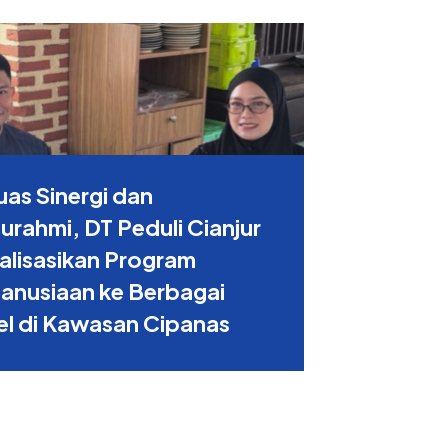
uas Sinergi dan
turahmi, DT Peduli Cianjur
alisasikan Program
anusiaan ke Berbagai
l di Kawasan Cipanas