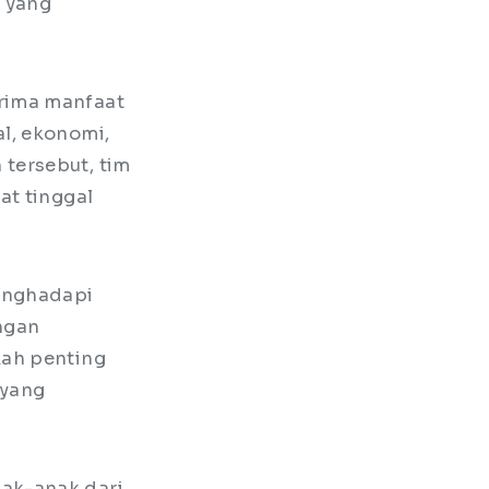
a yang
rima manfaat
l, ekonomi,
tersebut, tim
at tinggal
menghadapi
ngan
kah penting
 yang
ak-anak dari