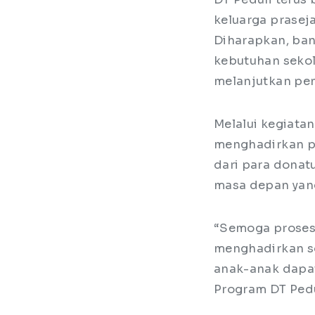
keluarga prasej
Diharapkan, ba
kebutuhan sekol
melanjutkan pe
Melalui kegiata
menghadirkan pr
dari para donat
masa depan yang
“Semoga proses
menghadirkan so
anak-anak dapat 
Program DT Pedu