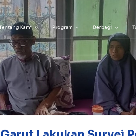
Tentang Kami
Program
Berbagi
T
 Garut Lakukan Survei 