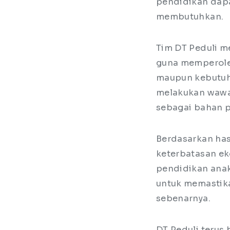
pendidikan dapa
membutuhkan.
Tim DT Peduli m
guna memperoleh
maupun kebutuha
melakukan wawan
sebagai bahan 
Berdasarkan has
keterbatasan e
pendidikan anak
untuk memastika
sebenarnya.
DT Peduli terus