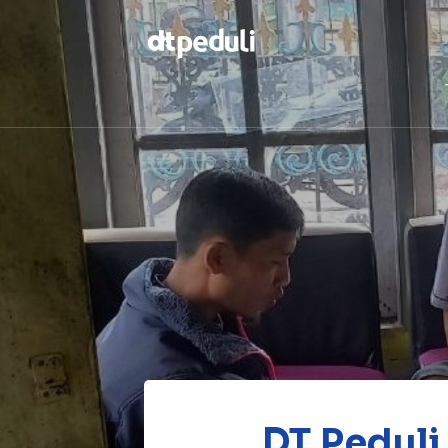
Temukan
berbagai
kebaikan
CARI
DT Peduli