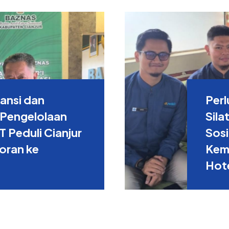
ansi dan
Perl
 Pengelolaan
Sila
 Peduli Cianjur
Sosi
oran ke
Kem
Hote