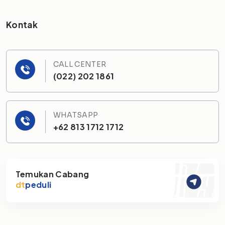
Kontak
CALL CENTER
(022) 202 1861
WHATSAPP
+62 813 1712 1712
Temukan Cabang
dt
peduli