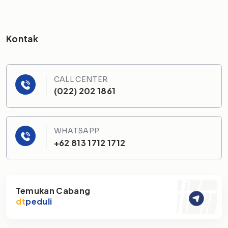
Kontak
CALL CENTER
(022) 202 1861
WHATSAPP
+62 813 1712 1712
Temukan Cabang
dt
peduli