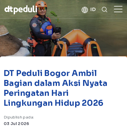
kebaikan
ID
CARI
DT Peduli Bogor Ambil
Bagian dalam Aksi Nyata
Peringatan Hari
Lingkungan Hidup 2026
Dipublish pada:
03 Jul 2026