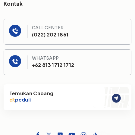
Kontak
CALL CENTER
(022) 202 1861
WHATSAPP
+62 813 1712 1712
Temukan Cabang
dt
peduli