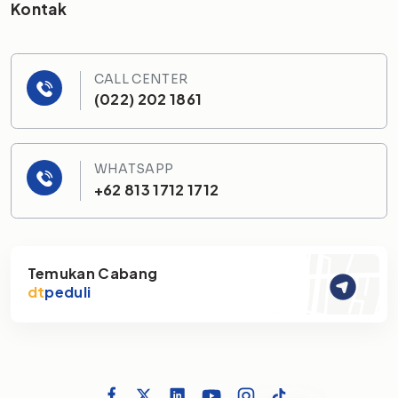
Kontak
CALL CENTER
(022) 202 1861
WHATSAPP
+62 813 1712 1712
Temukan Cabang
dt
peduli