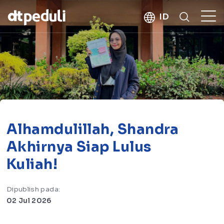
kebaikan
ID
CARI
Alhamdulillah, Shandra
Akhirnya Siap Lulus
Kuliah!
Dipublish pada:
02 Jul 2026